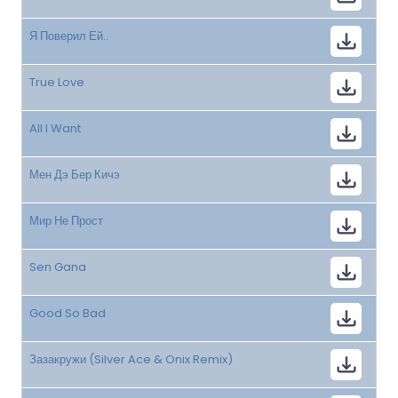
Я Поверил Ей..
True Love
All I Want
Мен Дэ Бер Кичэ
Мир Не Прост
Sen Gana
Good So Bad
Зазакружи (Silver Ace & Onix Remix)