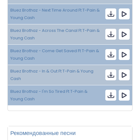
Bluez Brothaz - Next Time Around Ft T-Pain &
Young Cash
Bluez Brothaz - Across The Canal Ft T-Pain &
Young Cash
Bluez Brothaz - Come Get Saved Ft T-Pain &
Young Cash
Bluez Brothaz - In & Out Ft T-Pain & Young
Cash
Bluez Brothaz - I'm So Tired Ft T-Pain &
Young Cash
Рекомендованные песни