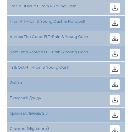
I'm So Tired Ft T-Pain & Young Cash
Tryin Ft T-Pain & Young Cash & Nandostl
Across The Canal Ft T-Pain & Young Cash
Next Time Around Ft T-Pain & Young Cash
In & Out Ft T-Pain & Young Cash
Gotika
Питерский Дождь
Красивая Любовь 2.0
Cleared (Nightcore)